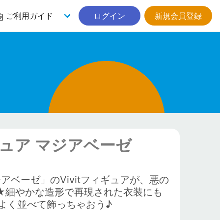
ご利用ガイド
ログイン
新規会員登録
ギュア マジアベーゼ
ベーゼ」のVivitフィギュアが、悪の
場★細やかな造形で再現された衣装にも
よく並べて飾っちゃおう♪