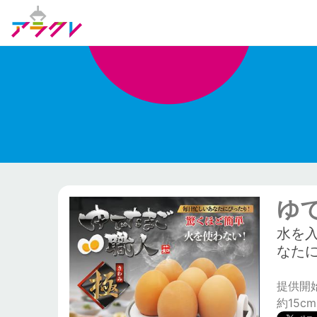
ゆ
水を
なた
提供開始日
約15cm