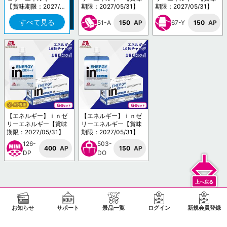
【賞味期限：2027/0
期限：2027/05/31】
期限：2027/05/31】
5/31】
すべて見る
51-A
150
AP
67-Y
150
AP
【エネルギー】ｉｎゼ
【エネルギー】ｉｎゼ
リーエネルギー【賞味
リーエネルギー【賞味
期限：2027/05/31】
期限：2027/05/31】
126-
503-
400
AP
150
AP
DP
DO
お知らせ
サポート
景品一覧
ログイン
新規会員登録