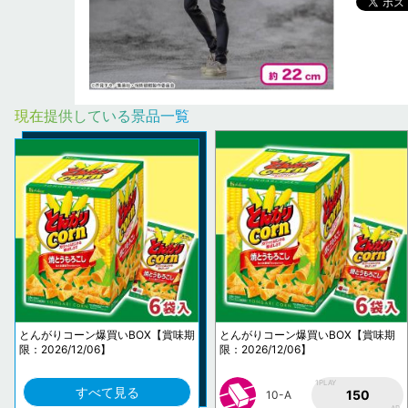
現在提供している景品一覧
とんがりコーン爆買いBOX【賞味期
とんがりコーン爆買いBOX【賞味期
限：2026/12/06】
限：2026/12/06】
1PLAY
すべて見る
150
10-A