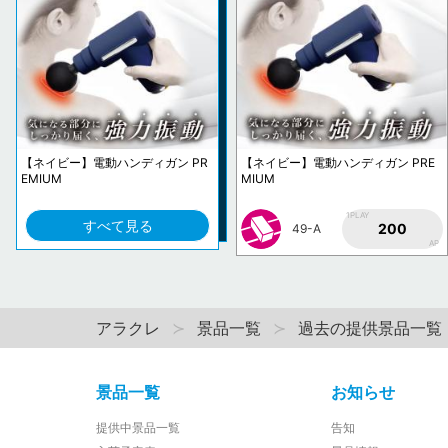
【ネイビー】電動ハンディガン PR
【ネイビー】電動ハンディガン PRE
EMIUM
MIUM
1PLAY
すべて見る
200
49-A
AP
アラクレ
景品一覧
過去の提供景品一覧
景品一覧
お知らせ
提供中景品一覧
告知