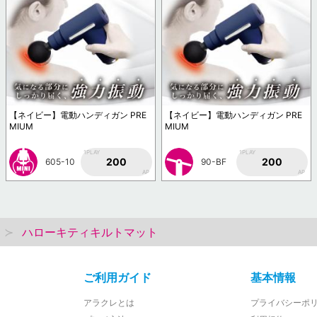
【ネイビー】電動ハンディガン PRE
【ネイビー】電動ハンディガン PRE
MIUM
MIUM
1PLAY
1PLAY
200
200
605-10
90-BF
AP
AP
ハローキティキルトマット
ご利用ガイド
基本情報
アラクレとは
プライバシーポ