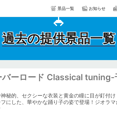
景品一覧
お知らせ
過去の提供景品一覧
バーロード Classical tun
で神秘的、セクシーな衣装と黄金の瞳に目が釘付け
ーフにした、華やかな踊り子の姿で登場！ジオラマ
★