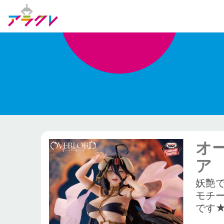
オー
ア
妖艶
モチ
です