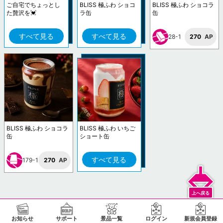
ご自宅でちょっとし
BLISS 極ふわ ショコ
BLISS 極ふわ ショコラ
た贅沢を💓
ラ缶
缶
すべて見る
すべて見る
28-1
270
AP
BLISS 極ふわ ショコラ
BLISS 極ふわ いちご
缶
ショート缶
すべて見る
179-1
270
AP
お知らせ
サポート
景品一覧
ログイン
新規会員登録