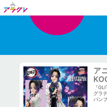
アニ
KO
『GL
グラ
バン