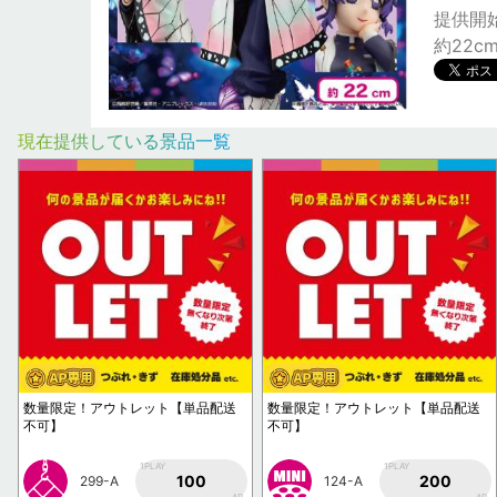
提供開始日
約22c
現在提供している景品一覧
数量限定！アウトレット【単品配送
数量限定！アウトレット【単品配送
不可】
不可】
1PLAY
1PLAY
100
200
299-A
124-A