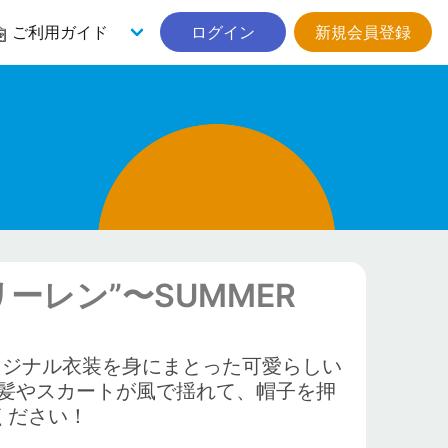
ご利用ガイド
ログイン
新規会員登録
フリーレン”〜SUMMER
リジナル衣装を身にまとった可愛らしい
髪やスカートが風で揺れて、帽子を押
ください！