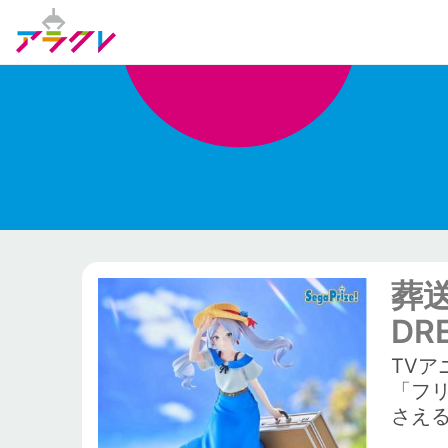
葬送
DR
TV
「フ
さえ