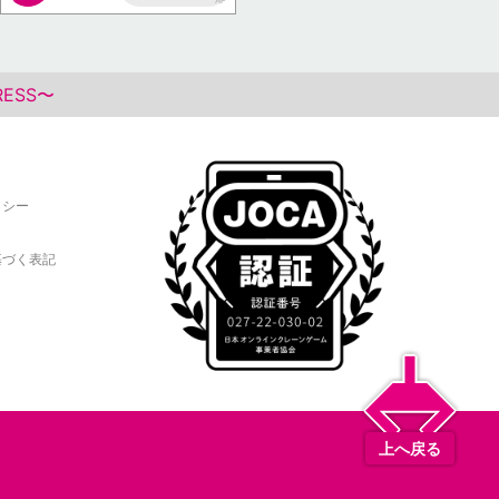
AP
RESS〜
リシー
基づく表記
上へ戻る