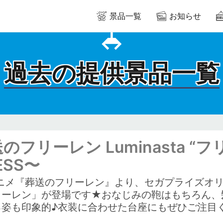
景品一覧
お知らせ
過去の提供景品一覧
のフリーレン Luminasta “
ESS〜
アニメ『葬送のフリーレン』より、セガプライズオ
リーレン」が登場です★おなじみの鞄はもちろん、
る姿も印象的♪衣装に合わせた台座にもぜひご注目