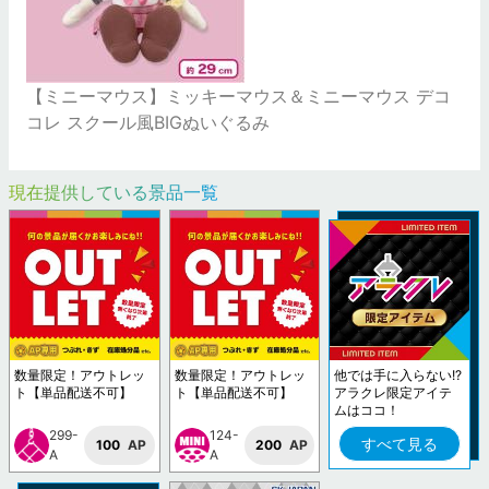
【ミニーマウス】ミッキーマウス＆ミニーマウス デコ
コレ スクール風BIGぬいぐるみ
現在提供している景品一覧
数量限定！アウトレッ
数量限定！アウトレッ
他では手に入らない!?
ト【単品配送不可】
ト【単品配送不可】
アラクレ限定アイテ
ムはココ！
299-
124-
すべて見る
100
AP
200
AP
A
A