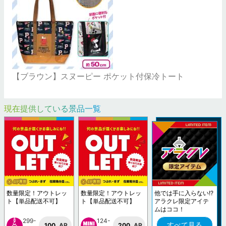
【ブラウン】スヌーピー ポケット付保冷トート
現在提供している景品一覧
数量限定！アウトレッ
数量限定！アウトレッ
他では手に入らない!?
ト【単品配送不可】
ト【単品配送不可】
アラクレ限定アイテ
ムはココ！
299-
124-
すべて見る
100
AP
200
AP