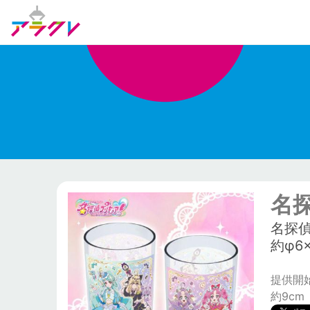
名
名探
約φ6
提供開始日
約9cm