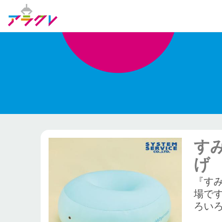
す
げ
『す
場で
ろい