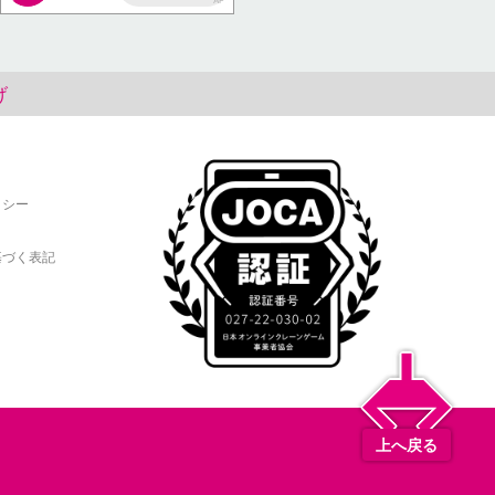
AP
げ
リシー
基づく表記
上へ戻る