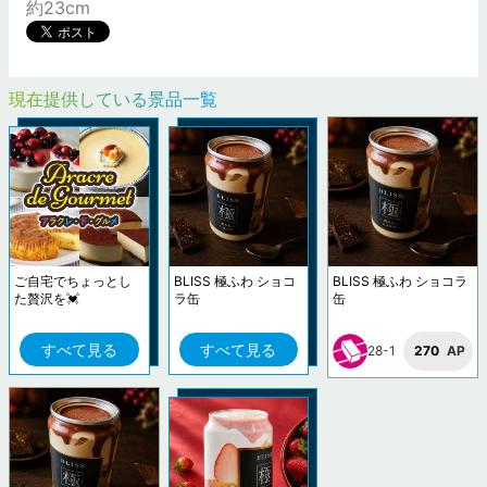
約23cm
現在提供している景品一覧
ご自宅でちょっとし
BLISS 極ふわ ショコ
BLISS 極ふわ ショコラ
た贅沢を💓
ラ缶
缶
すべて見る
すべて見る
28-1
270
AP