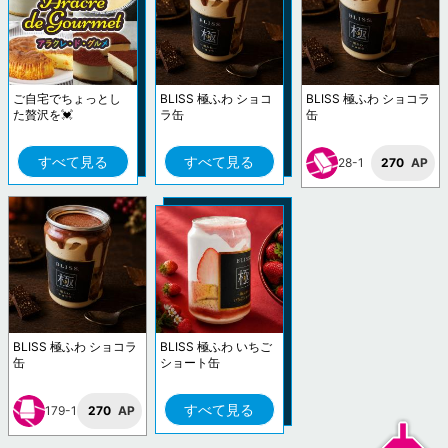
ご自宅でちょっとし
BLISS 極ふわ ショコ
BLISS 極ふわ ショコラ
た贅沢を💓
ラ缶
缶
すべて見る
すべて見る
28-1
270
AP
BLISS 極ふわ ショコラ
BLISS 極ふわ いちご
缶
ショート缶
すべて見る
179-1
270
AP