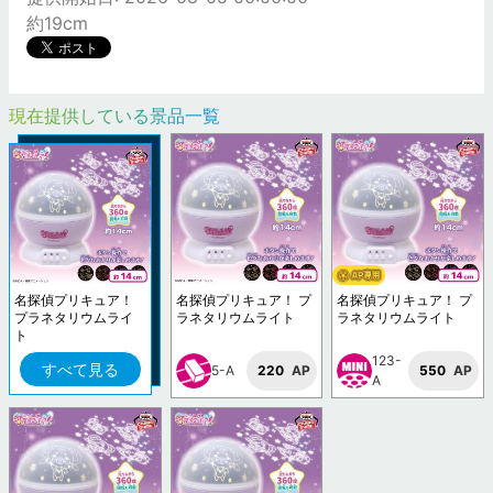
約19cm
現在提供している景品一覧
名探偵プリキュア！
名探偵プリキュア！ プ
名探偵プリキュア！ プ
プラネタリウムライ
ラネタリウムライト
ラネタリウムライト
ト
123-
すべて見る
5-A
220
AP
550
AP
A