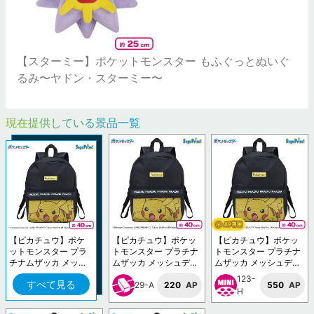
【スターミー】ポケットモンスター もふぐっとぬいぐ
るみ〜ヤドン・スターミー〜
現在提供している景品一覧
【ピカチュウ】ポケ
【ピカチュウ】ポケッ
【ピカチュウ】ポケッ
ットモンスター プラ
トモンスター プラチナ
トモンスター プラチナ
チナムザッカ メッシ
ムザッカ メッシュデザ
ムザッカ メッシュデザ
ュデザインリュックV
インリュックVol.1.5
インリュックVol.1.5
123-
すべて見る
ol.1.5
29-A
220
AP
550
AP
H