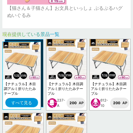
【猫さん＆子猫さん】お文具といっしょ ぶるぶるハグ
ぬいぐるみ
現在提供している景品一覧
【ナチュラル】木目
【ナチュラル】木目調
【ナチュラル】木目調
調アルミ折りたたみ
アルミ折りたたみテー
アルミ折りたたみテー
テーブル
ブル
ブル
237-
612-
すべて見る
200
AP
200
AP
A
10