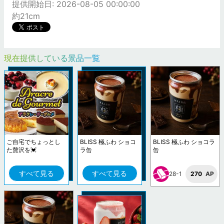
提供開始日: 2026-08-05 00:00:00
約21cm
現在提供している景品一覧
ご自宅でちょっとし
BLISS 極ふわ ショコ
BLISS 極ふわ ショコラ
た贅沢を💓
ラ缶
缶
すべて見る
すべて見る
28-1
270
AP