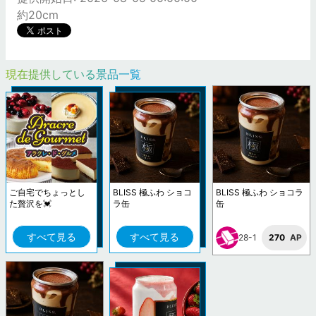
約20cm
現在提供している景品一覧
ご自宅でちょっとし
BLISS 極ふわ ショコ
BLISS 極ふわ ショコラ
た贅沢を💓
ラ缶
缶
すべて見る
すべて見る
28-1
270
AP