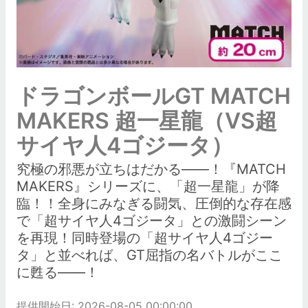
ドラゴンボールGT MATCH
MAKERS 超一星龍（VS超
サイヤ人4ゴジータ）
究極の邪悪が立ちはだかる――！『MATCH
MAKERS』シリーズに、「超一星龍」が降
臨！！全身にみなぎる闘気、圧倒的な存在感
で「超サイヤ人4ゴジータ」との激闘シーン
を再現！同時登場の「超サイヤ人4ゴジー
タ」と並べれば、GT屈指の名バトルがここ
に甦る――！
提供開始日: 2026-08-05 00:00:00