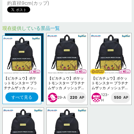
約直径9cm(カップ)
現在提供している景品一覧
【ピカチュウ】ポケ
【ピカチュウ】ポケッ
【ピカチュウ】ポケッ
ットモンスター プラ
トモンスター プラチナ
トモンスター プラチナ
チナムザッカ メッシ
ムザッカ メッシュデザ
ムザッカ メッシュデザ
ュデザインリュックV
インリュックVol.1.5
インリュックVol.1.5
123-
すべて見る
ol.1.5
29-A
220
AP
550
AP
H