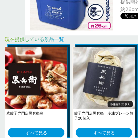
提供開始日
約26c
現在提供している景品一覧
🥟餃子専門店黒兵衛🥟
餃子専門店黒兵衛 冷凍プレーン餃
子20個入
すべて見る
すべて見る