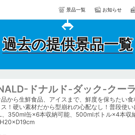
景品一覧
お知らせ
過去の提供景品一覧
NALD-ドナルド-ダック-ク
食品から生鮮食品、アイスまで、鮮度を保ちたい食
クス！硬い素材だから型崩れの心配なし！普段使い
L、350ml缶×6本収納可能、500mlボトル×4
H20×D19cm