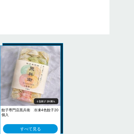
餃子専門店黒兵衛 冷凍4色餃子20
個入
すべて見る