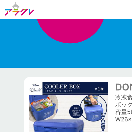
DO
冷凍
ボッ
容量5
W26×