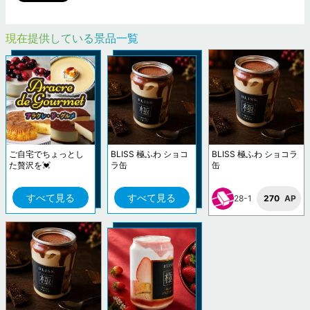
現在提供している景品一覧
ご自宅でちょっとし
BLISS 極ふわ ショコ
BLISS 極ふわ ショコラ
た贅沢を💓
ラ缶
缶
すべて見る
すべて見る
28-1
270
AP