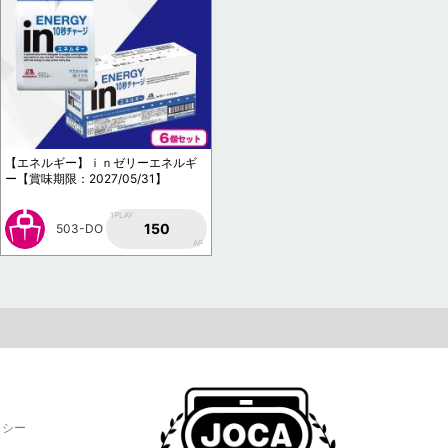
【エネルギー】ｉｎゼリーエネルギ
ー【賞味期限：2027/05/31】
1PLAY
150
503-DO
AP
リシー