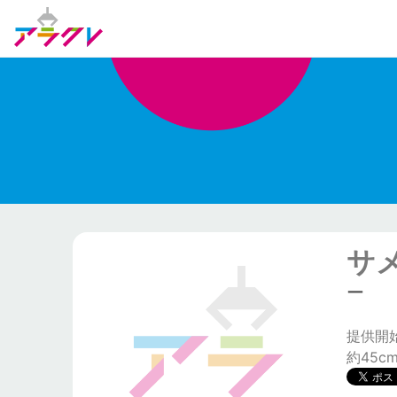
サ
ー
提供開始日
約45c