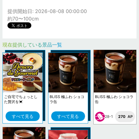
提供開始日: 2026-08-08 00:00:00
約70〜100cm
現在提供している景品一覧
ご自宅でちょっとし
BLISS 極ふわ ショコ
BLISS 極ふわ ショコラ
た贅沢を💓
ラ缶
缶
すべて見る
すべて見る
28-1
270
AP