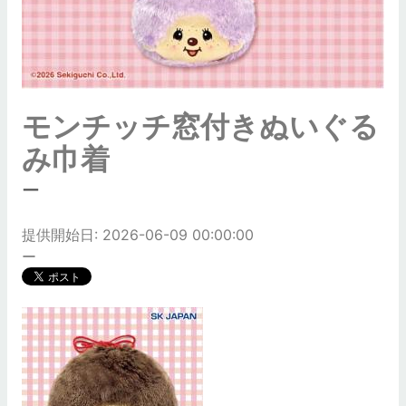
モンチッチ窓付きぬいぐる
み巾着
ー
提供開始日: 2026-06-09 00:00:00
ー