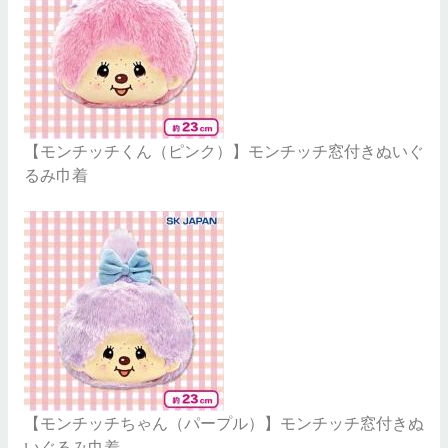
【モンチッチくん（ピンク）】モンチッチ窓付きぬいぐ
るみ巾着
【モンチッチちゃん（パープル）】モンチッチ窓付きぬ
いぐるみ巾着