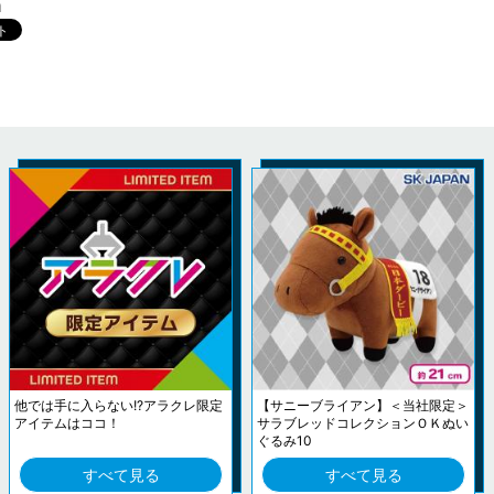
m
他では手に入らない!?アラクレ限定
【サニーブライアン】＜当社限定＞
アイテムはココ！
サラブレッドコレクションＯＫぬい
ぐるみ10
すべて見る
すべて見る