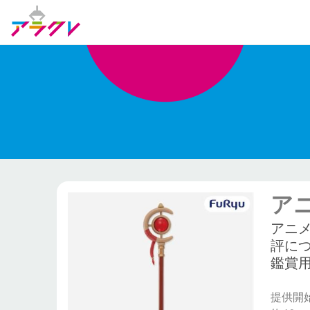
ア
アニ
評に
鑑賞
提供開始日