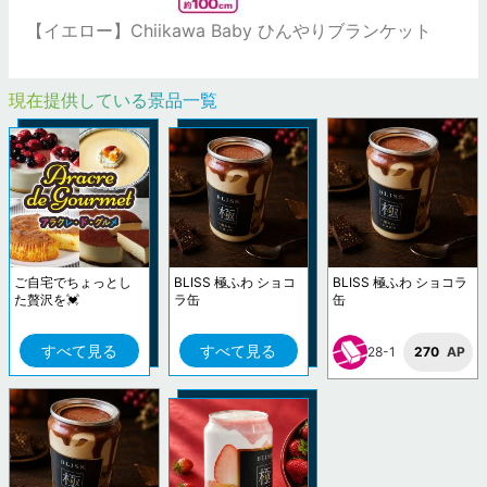
【イエロー】Chiikawa Baby ひんやりブランケット
現在提供している景品一覧
ご自宅でちょっとし
BLISS 極ふわ ショコ
BLISS 極ふわ ショコラ
た贅沢を💓
ラ缶
缶
すべて見る
すべて見る
28-1
270
AP