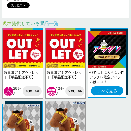
現在提供している景品一覧
数量限定！アウトレッ
数量限定！アウトレッ
他では手に入らない!?
ト【単品配送不可】
ト【単品配送不可】
アラクレ限定アイテ
ムはココ！
299-
124-
すべて見る
100
AP
200
AP
A
A