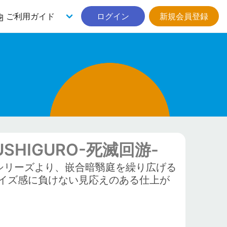
ご利用ガイド
ログイン
新規会員登録
FUSHIGURO-死滅回游-
』シリーズより、嵌合暗翳庭を繰り広げる
イズ感に負けない見応えのある仕上が