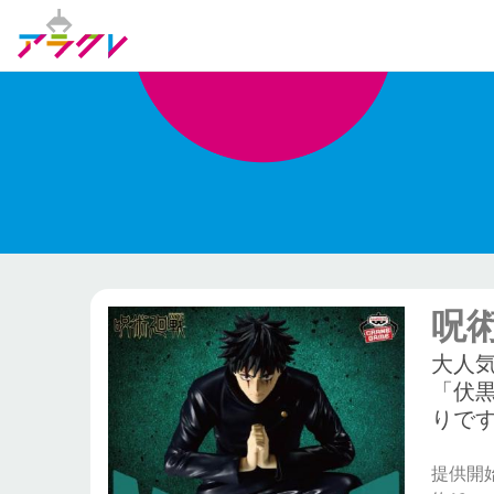
呪術
大人気
「伏
りで
提供開始日