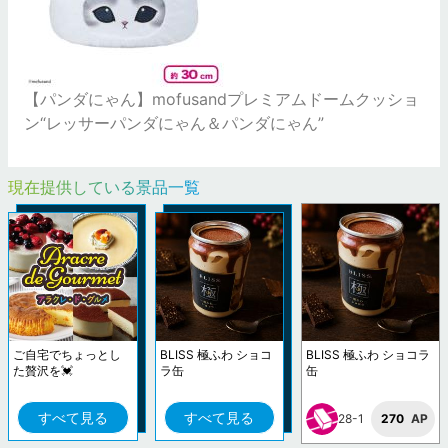
【パンダにゃん】mofusandプレミアムドームクッショ
ン“レッサーパンダにゃん＆パンダにゃん”
現在提供している景品一覧
ご自宅でちょっとし
BLISS 極ふわ ショコ
BLISS 極ふわ ショコラ
た贅沢を💓
ラ缶
缶
すべて見る
すべて見る
28-1
270
AP