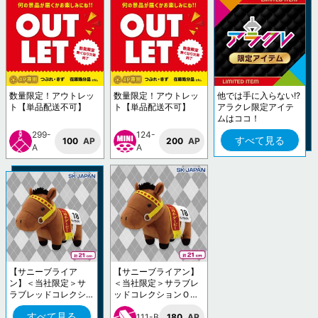
数量限定！アウトレッ
数量限定！アウトレッ
他では手に入らない!?
ト【単品配送不可】
ト【単品配送不可】
アラクレ限定アイテ
ムはココ！
299-
124-
すべて見る
100
AP
200
AP
A
A
【サニーブライア
【サニーブライアン】
ン】＜当社限定＞サ
＜当社限定＞サラブレ
ラブレッドコレクシ
ッドコレクションＯＫ
ョンＯＫぬいぐるみ1
ぬいぐるみ10
すべて見る
0
111-B
180
AP