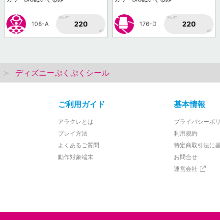
1PLAY
1PLAY
220
220
108-A
176-D
AP
AP
ディズニーぷくぷくシール
ご利用ガイド
基本情報
アラクレとは
プライバシーポ
プレイ方法
利用規約
よくあるご質問
特定商取引法に
動作対象端末
お問合せ
運営会社