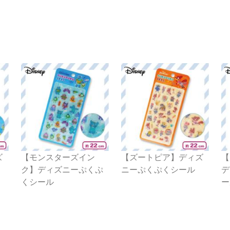
ズ
【モンスターズイン
【ズートピア】ディズ
【
ク】ディズニーぷくぷ
ニーぷくぷくシール
デ
くシール
ー