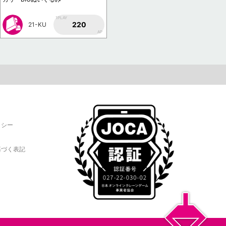
1PLAY
220
21-KU
AP
リシー
基づく表記