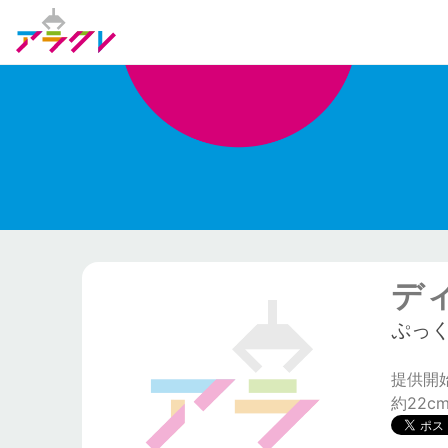
デ
ぷっ
提供開始日
約22c