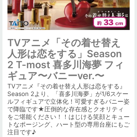
TVアニメ「その着せ替え
人形は恋をする」Season
2 T-most 喜多川海夢 フィ
ギュア〜バニーver.〜
TVアニメ『その着せ替え人形は恋をする』
Season 2より、「喜多川海夢」が1/6スケー
ルフィギュアで立体化！可愛すぎるバニー姿
で降臨です★圧倒的な存在感とクオリティ
をご堪能ください！！はじける笑顔とキュー
トなポージング、ハート型の専用台座にもご
注目です♪