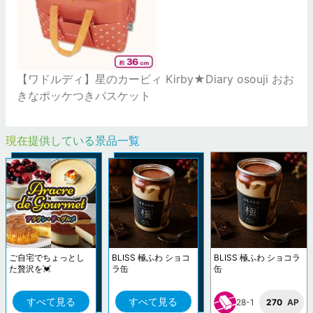
【ワドルディ】星のカービィ Kirby★Diary osouji おお
きなポッケつきバスケット
現在提供している景品一覧
ご自宅でちょっとし
BLISS 極ふわ ショコ
BLISS 極ふわ ショコラ
た贅沢を💓
ラ缶
缶
すべて見る
すべて見る
28-1
270
AP