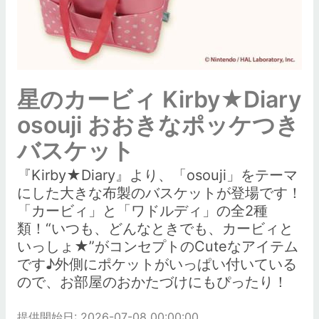
星のカービィ Kirby★Diary
osouji おおきなポッケつき
バスケット
『Kirby★Diary』より、「osouji」をテーマ
にした大きな布製のバスケットが登場です！
「カービィ」と「ワドルディ」の全2種
類！“いつも、どんなときでも、カービィと
いっしょ★”がコンセプトのCuteなアイテム
です♪外側にポケットがいっぱい付いている
ので、お部屋のおかたづけにもぴったり！
提供開始日: 2026-07-08 00:00:00