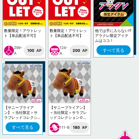
数量限定！アウトレッ
数量限定！アウトレッ
他では手に入らない!?
ト【単品配送不可】
ト【単品配送不可】
アラクレ限定アイテ
ムはココ！
299-
124-
すべて見る
100
AP
200
AP
A
A
【サニーブライア
【サニーブライアン】
ン】＜当社限定＞サ
＜当社限定＞サラブレ
ラブレッドコレクシ
ッドコレクションＯＫ
ョンＯＫぬいぐるみ1
ぬいぐるみ10
すべて見る
0
111-B
180
AP