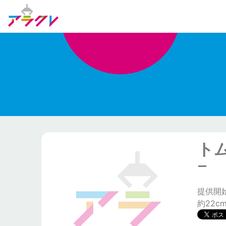
ト
ー
提供開始日
約22c