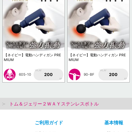
【ネイビー】電動ハンディガン PRE
【ネイビー】電動ハンディガン PRE
MIUM
MIUM
1PLAY
1PLAY
200
200
605-10
90-BF
AP
AP
トム＆ジェリー２ＷＡＹステンレスボトル
ご利用ガイド
基本情報