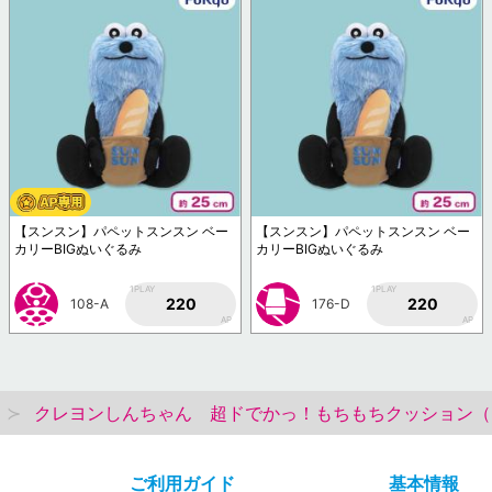
【スンスン】パペットスンスン ベー
【スンスン】パペットスンスン ベー
カリーBIGぬいぐるみ
カリーBIGぬいぐるみ
1PLAY
1PLAY
220
220
108-A
176-D
AP
AP
クレヨンしんちゃん 超ドでかっ！もちもちクッション（
ご利用ガイド
基本情報