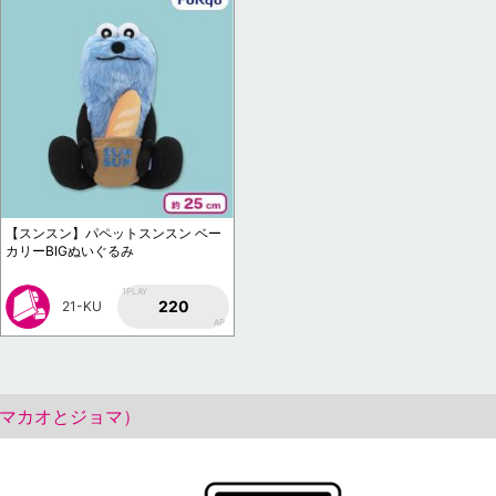
【スンスン】パペットスンスン ベー
カリーBIGぬいぐるみ
1PLAY
220
21-KU
AP
マカオとジョマ）