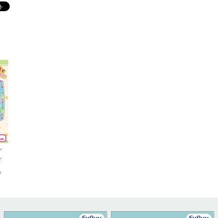
レ
ド
ッ