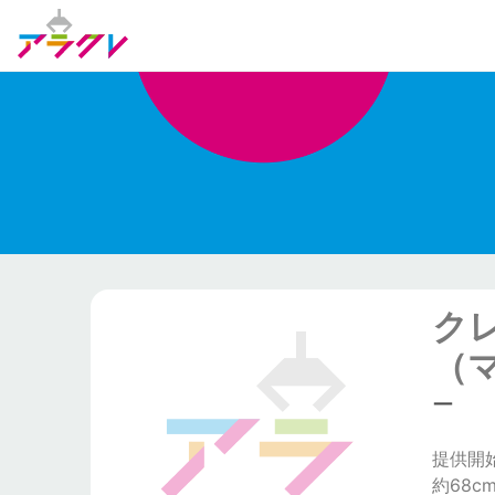
ク
（
ー
提供開始日
約68c