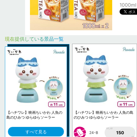
1000m
現在提供している景品一覧
【ハチワレ】映画ちいかわ 人魚の
【ハチワレ】映画ちいかわ 人魚の島
島のひみつ ゆらゆらソーラー
のひみつ ゆらゆらソーラー
1PLAY
すべて見る
150
24-B