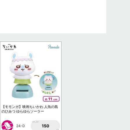
【モモンガ】映画ちいかわ 人魚の島
のひみつ ゆらゆらソーラー
1PLAY
150
24-D