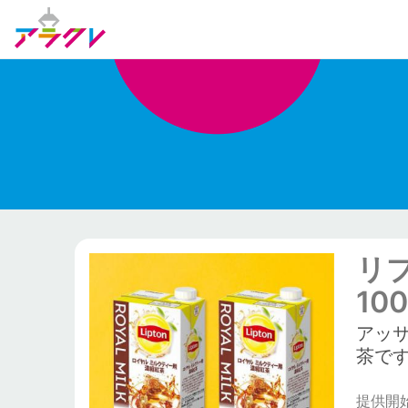
リ
10
アッ
茶で
提供開始日