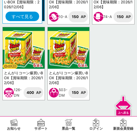
いBOX【賞味期限：2
OX【賞味期限：2026/1
OX【賞味期限：2026/1
026/12/06】
2/06】
2/06】
すべて見る
10-A
150
AP
74-A
150
AP
とんがりコーン爆買いB
とんがりコーン爆買いB
OX【賞味期限：2026/1
OX【賞味期限：2026/1
2/06】
2/06】
126-
503-
400
AP
150
AP
DN
DM
お知らせ
サポート
景品一覧
ログイン
新規会員登録