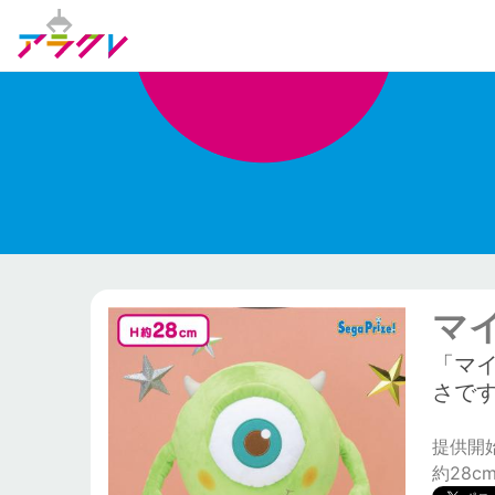
マ
「マ
さで
提供開始日
約28c