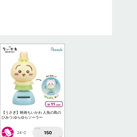
【うさぎ】映画ちいかわ 人魚の島の
ひみつ ゆらゆらソーラー
1PLAY
150
24-C