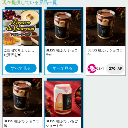
現在提供している景品一覧
ご自宅でちょっとし
BLISS 極ふわ ショコ
BLISS 極ふわ ショコラ
た贅沢を💓
ラ缶
缶
すべて見る
すべて見る
28-1
270
AP
BLISS 極ふわ ショコラ
BLISS 極ふわ いちご
缶
ショート缶