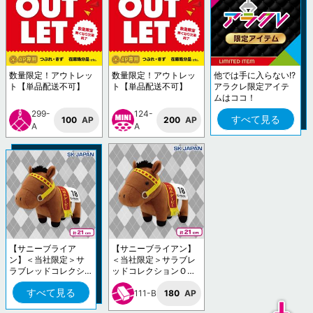
数量限定！アウトレッ
数量限定！アウトレッ
他では手に入らない!?
ト【単品配送不可】
ト【単品配送不可】
アラクレ限定アイテ
ムはココ！
299-
124-
すべて見る
100
AP
200
AP
A
A
【サニーブライア
【サニーブライアン】
ン】＜当社限定＞サ
＜当社限定＞サラブレ
ラブレッドコレクシ
ッドコレクションＯＫ
ョンＯＫぬいぐるみ1
ぬいぐるみ10
すべて見る
0
111-B
180
AP